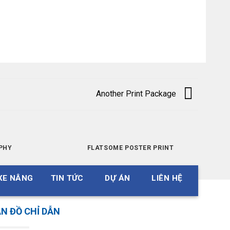
Another Print Package
PHY
FLATSOME POSTER PRINT
XE NÂNG
TIN TỨC
DỰ ÁN
LIÊN HỆ
N ĐỒ CHỈ DẪN