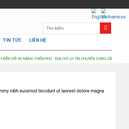
Tìm
kiếm:
TIN TỨC
LIÊN HỆ
 VỚI XE NÂNG THIÊN PHÚ - ĐỊA CHỈ UY TÍN CHUYÊN CUNG CẤP DỊCH VỤ SỬA
ummy nibh euismod tincidunt ut laoreet dolore magna