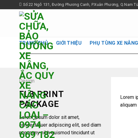
Skip
Số 22 Ngõ 131, Đường Phương Canh, P.Xuân Phương, Q.Nam Từ 
to
content
TRANG CHỦ
GIỚI THIỆU
PHỤ TÙNG XE NÂN
Design
FL3 PRINT
Lorem ip
PACKAGE
aliquam 
Lorem ipsum dolor sit amet,
consectetuer adipiscing elit, sed diam
nonummy nibh euismod tincidunt ut