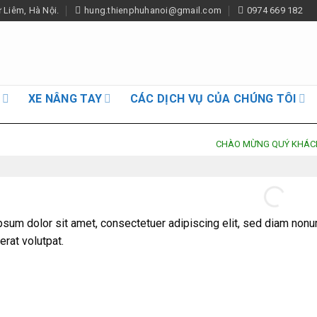
Liêm, Hà Nội.
hung.thienphuhanoi@gmail.com
0974 669 182
G
XE NÂNG TAY
CÁC DỊCH VỤ CỦA CHÚNG TÔI
CHÀO MỪNG QUÝ KHÁCH ĐẾN
sum dolor sit amet, consectetuer adipiscing elit, sed diam non
erat volutpat.