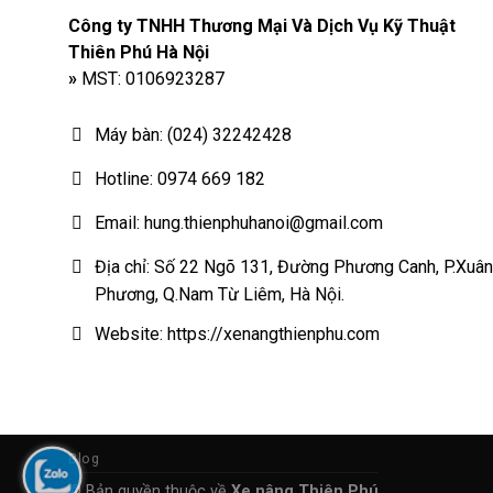
Công ty TNHH Thương Mại Và Dịch Vụ Kỹ Thuật
Thiên Phú Hà Nội
»
MST: 0106923287
Máy bàn: (024) 32242428
Hotline: 0974 669 182
Email: hung.thienphuhanoi@gmail.com
Địa chỉ: Số 22 Ngõ 131, Đường Phương Canh, P.Xuân
Phương, Q.Nam Từ Liêm, Hà Nội.
Website: https://xenangthienphu.com
Blog
© Bản quyền thuộc về
Xe nâng Thiên Phú