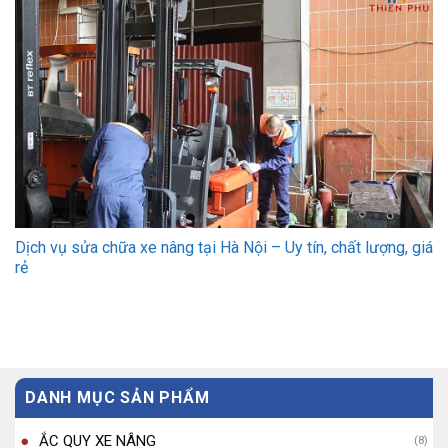
Dịch vụ sửa chữa xe nâng tại Hà Nội – Uy tín, chất lượng, giá
rẻ
DANH MỤC SẢN PHẨM
ẮC QUY XE NÂNG
(8)