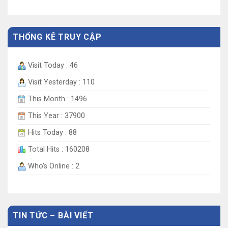
THỐNG KÊ TRUY CẬP
Visit Today : 46
Visit Yesterday : 110
This Month : 1496
This Year : 37900
Hits Today : 88
Total Hits : 160208
Who's Online : 2
TIN TỨC – BÀI VIẾT