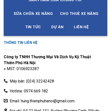
SẢN PHẨM CỦA CHÚNG TÔI
SỬA CHỮA XE NÂNG
CHO THUÊ XE NÂNG
TIN TỨC
DỰ ÁN
LIÊN HỆ
THÔNG TIN LIÊN HỆ
Công ty TNHH Thương Mại Và Dịch Vụ Kỹ Thuật
Thiên Phú Hà Nội
»
MST: 0106923287
Máy bàn: (024) 32242428
Hotline: 0974 669 182
Email: hung.thienphuhanoi@gmail.com
Địa chỉ: Số 22 Ngõ 131, Đường Phương Canh, P.Xuân