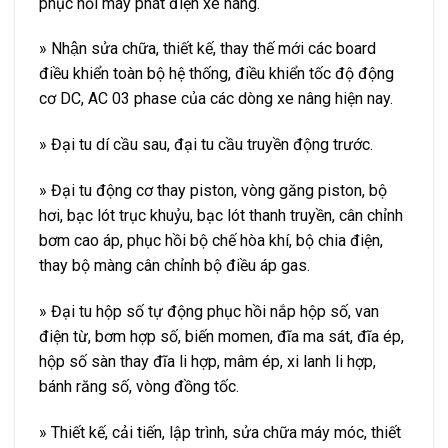
phục hồi máy phát điện xe nâng.
» Nhận sửa chữa, thiết kế, thay thế mới các board
điều khiển toàn bộ hệ thống, điều khiển tốc độ động
cơ DC, AC 03 phase của các dòng xe nâng hiện nay.
» Đại tu dí cầu sau, đại tu cầu truyền động trước.
» Đại tu động cơ thay piston, vòng găng piston, bộ
hơi, bạc lót trục khuỷu, bạc lót thanh truyền, cân chỉnh
bơm cao áp, phục hồi bộ chế hòa khí, bộ chia điện,
thay bộ màng cân chỉnh bộ điều áp gas.
» Đại tu hộp số tự động phục hồi nắp hộp số, van
điện từ, bơm hợp số, biến momen, đĩa ma sát, đĩa ép,
hộp số sàn thay đĩa li hợp, mâm ép, xi lanh li hợp,
bánh răng số, vòng đồng tốc.
» Thiết kế, cải tiến, lập trình, sửa chữa máy móc, thiết