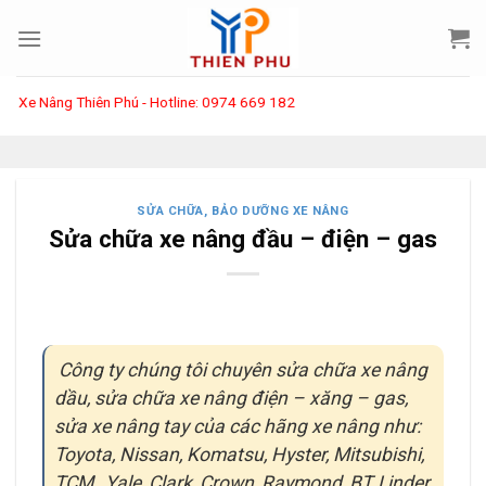
Skip
to
content
Thiên Phú - Hotline: 0974 669 182
SỬA CHỮA, BẢO DƯỠNG XE NÂNG
Sửa chữa xe nâng đầu – điện – gas
Công ty chúng tôi chuyên sửa chữa xe nâng
dầu, sửa chữa xe nâng điện – xăng – gas,
sửa xe nâng tay của các hãng xe nâng như:
Toyota, Nissan, Komatsu, Hyster, Mitsubishi,
TCM , Yale, Clark, Crown, Raymond, BT, Linder,