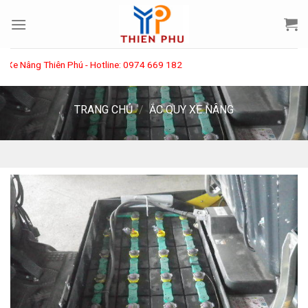
Skip
to
content
Nâng Thiên Phú - Hotline: 0974 669 182
TRANG CHỦ
/
ẮC QUY XE NÂNG