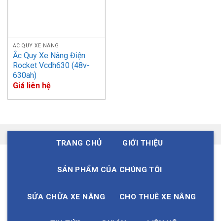
ẮC QUY XE NÂNG
Ắc Quy Xe Nâng Điện
Rocket Vcdh630 (48v-
630ah)
Giá liên hệ
TRANG CHỦ
GIỚI THIỆU
SẢN PHẨM CỦA CHÚNG TÔI
SỬA CHỮA XE NÂNG
CHO THUÊ XE NÂNG