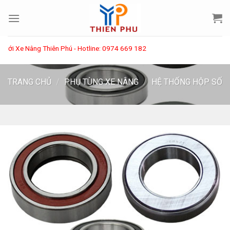
Skip
to
content
 Xe Nâng Thiên Phú - Hotline: 0974 669 182
TRANG CHỦ
/
PHỤ TÙNG XE NÂNG
/
HỆ THỐNG HỘP SỐ