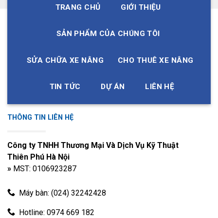
0062A
TRANG CHỦ
GIỚI THIỆU
A-
PRIMING
FW01-
SẢN PHẨM CỦA CHÚNG TÔI
11
UNF3/4-16
PUMP
902A-
0062A
SỬA CHỮA XE NÂNG
CHO THUÊ XE NÂNG
A-
QSB6.7/ HYSTER H019 (H13XM-6,
PRIMING
FW01-
12
H14XM-6, H16XM-6, H10XM-12EC,
PUMP
900A-
H12XM-12EC)
TIN TỨC
DỰ ÁN
LIÊN HỆ
1202A
A-
PRIMING
FW01-
THÔNG TIN LIÊN HỆ
13
Kom. 6D102E, S6D102E
PUMP
351A-
0062A
Công ty TNHH Thương Mại Và Dịch Vụ Kỹ Thuật
A-
Thiên Phú Hà Nội
PRIMING
FW01-
14
Kom. FD100-160E -8
PUMP
352A-
»
MST: 0106923287
1202A
A-
Máy bàn: (024) 32242428
D20-30G, D20-30S5/4TNV84,
PRIMING
FW01-
15
4TNV88, 4TNV94, 4TNV98, Kom.
PUMP
500A-
Hotline: 0974 669 182
FD10-18/-21/4D92E
0062A