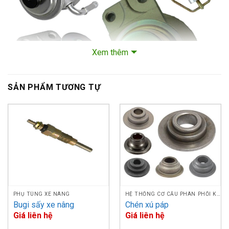
Xem thêm
SẢN PHẨM TƯƠNG TỰ
Bơm dầu tay xe nâng Priming Pump
BẢNG MODEL BƠM DẦU TAY
FLS #
STT
Description
Model
(New)
PHỤ TÙNG XE NÂNG
HỆ THỐNG CƠ CẤU PHÂN PHỐI KHÍ
Bugi sấy xe nâng
Chén xú páp
A-
Giá liên hệ
Giá liên hệ
PRIMING
FW01-
1
TCM TD27, QD32
PUMP
001A-