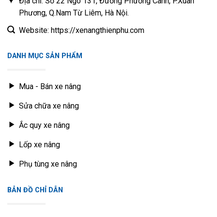
Địa chỉ: Số 22 Ngõ 131, Đường Phương Canh, P.Xuân
BULONG
LR4105, LR4108, LR4B3-
19
NẮP XI
14*148mm
Phương, Q.Nam Từ Liêm, Hà Nội.
22
LANH
Website: https://xenangthienphu.com
BULONG
HELI HJ493, Jiangling
20
NẮP XI
JX493
LANH
DANH MỤC SẢN PHẨM
BULONG
21
NẮP XI
Mit. 4G63, 4G64
LANH
Mua - Bán xe nâng
BULONG
Sửa chữa xe nâng
22
NẮP XI
Mit. S4S, S6S
LANH
Ắc quy xe nâng
BULONG
23
NẮP XI
Toy. 2J, 2JT, 5P
Lốp xe nâng
LANH
Phụ tùng xe nâng
BULONG
Yanmar 4TNE84,
24
NẮP XI
4TNE88
LANH
BẢN ĐỒ CHỈ DẪN
BULONG
Isuzu 6BG1, 6BB1,
25
NẮP XI
6BD1, 4BG1T