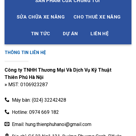
SẢN PHẨM CỦA CHÚNG TÔI
13
NẮP XI
498BPG, A498BPG,
LANH
4D27G31, 4D27T31,
4D32G31
SỬA CHỮA XE NÂNG
CHO THUÊ XE NÂNG
BULONG
14
NẮP XI
TD27, QD32, TD42
TIN TỨC
DỰ ÁN
LIÊN HỆ
LANH
Chiều dài: 118MM,
BULONG
đường kính thanh
THÔNG TIN LIÊN HỆ
15
NẮP XI
Isuzu C240PKJ
9,8, ren M11, cao
LANH
độ 1,5
Công ty TNHH Thương Mại Và Dịch Vụ Kỹ Thuật
BULONG
Thiên Phú Hà Nội
16
NẮP XI
Nissan H20-1
»
MST: 0106923287
LANH
BULONG
Máy bàn: (024) 32242428
17
NẮP XI
4JG1, 4JG2, 4JB1
LANH
Hotline: 0974 669 182
BULONG
18
NẮP XI
Xinchai NB485BPG
Email: hung.thienphuhanoi@gmail.com
LANH