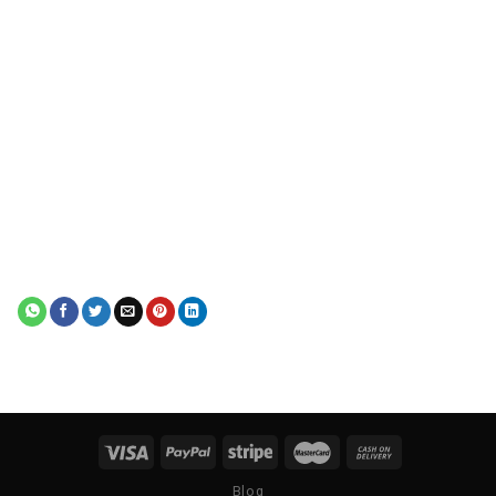
LANH
BULONG
Isuzu 6BG1, 6BB1,
26
NẮP XI
6BD1, 4BG1T
LANH
BULONG
27
NẮP XI
6SA1TPA-S
LANH
BULONG
28
NẮP XI
Toy. 4Y
LANH
Kom. 4D92E, 4D94E,
BULONG
4D94LE, 4D98E, Yanmar
29
NẮP XI
4TNE92, 4TNE94,
LANH
4TNE98, 4TNV94,
4TNV98
BULONG
30
NẮP XI
Mit. 4G15
LANH
BULONG
31
NẮP XI
V2203
Blog