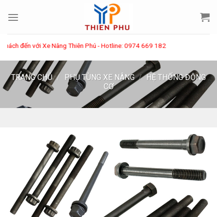
Skip
to
content
h đến với Xe Nâng Thiên Phú - Hotline: 0974 669 182
TRANG CHỦ
/
PHỤ TÙNG XE NÂNG
/
HỆ THỐNG ĐỘNG
CƠ