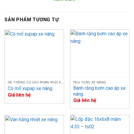
SẢN PHẨM TƯƠNG TỰ
Bulong nắp máy xe nâng – Bu long nắp xi lanh xe nâng
Danh sách Model Bulong nắp máy xe nâng Thiên Phú
cung cấp
PHỤ
HỆ THỐNG CƠ CẤU PHÂN PHỐI KHÍ
PHỤ TÙNG XE NÂNG
TÙNG
Bánh răng bơm cao áp xe
STT
MODEL
THÔNG SỐ
Cò mổ xupap xe nâng
XE
nâng
Giá liên hệ
NÂNG
Giá liên hệ
BULONG
1
NẮP XI
Nissan H15, H20-2, H25
LANH
Xinchai 490BPG,
A490BPG, C490BPG,
M12*100.2 (chiều