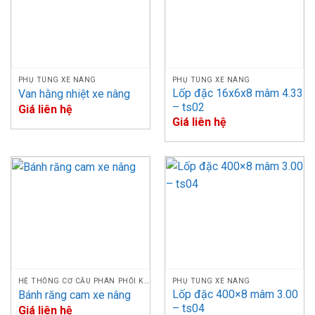
BULONG
495BPG, A495BPG,
dài hiệu dụng/)
2
NẮP XI
498BPG, A498BPG,
111 (tổng chiều
LANH
4D27G31, 4D27T31,
dài)
4D32G31
Xinchai 490BPG,
BULONG
A490BPG, C490BPG,
PHỤ TÙNG XE NÂNG
PHỤ TÙNG XE NÂNG
3
NẮP XI
Lốp đặc 16x6x8 mâm 4.33
Van hằng nhiệt xe nâng
495BPG, A495BPG,
LANH
– ts02
498BPG, A498BPG
Giá liên hệ
Giá liên hệ
BULONG
Phụ tùng chính
4
NẮP XI
Xinchai NB485BPG
hãng
LANH
BULONG
5
NẮP XI
Kom. 6D95, 4D95S
LANH
Phụ tùng chính
hãng đã qua sử
BULONG
dụng, tổng chiều
6
NẮP XI
Toy. 5K
dài: 110, Ren
LANH
M10*1.25, ren dài
HỆ THỐNG CƠ CẤU PHÂN PHỐI KHÍ
PHỤ TÙNG XE NÂNG
28
Lốp đặc 400×8 mâm 3.00
Bánh răng cam xe nâng
– ts04
Giá liên hệ
BULONG