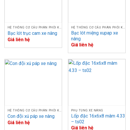
bẩn tiếp xúc/ tích tụ quá nhiều. Vì điều này làm giảm hiệu
suất của chổi và làm tăng tốc độ mài mòn, tạo các rãnh sâu
trên bề mặt của chổi than. Ngoài ra cả chất lỏng và bụi có
thể gây giảm tuổi thọ, bụi dẫn điện gây phóng điện và mài
HỆ THỐNG CƠ CẤU PHÂN PHỐI KHÍ
HỆ THỐNG CƠ CẤU PHÂN PHỐI KHÍ
mòn bề mặt.
Bạc lót miệng xupap xe
Bạc lót trục cam xe nâng
nâng
Giá liên hệ
Giá liên hệ
HỆ THỐNG CƠ CẤU PHÂN PHỐI KHÍ
PHỤ TÙNG XE NÂNG
Lốp đặc 16x6x8 mâm 4.33
Con đội xú páp xe nâng
– ts02
Giá liên hệ
Giá liên hệ