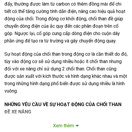
đẩy, thường được làm từ carbon có thêm đồng mài để chi
tiết có thể tăng cường tính dẫn điện, nâng cao hiệu quả hoạt
động của chổi. Trong động cơ khởi động, chổi than đề giúp
chuyển dòng điện của ắc quy đến các phân đoạn trên cổ
góp. Ngược lại, cổ góp cung cấp dòng điện cho cuộn dây
phần ứng để tạo ra từ trường và gây chuyển động quay.
Sự hoạt động của chổi than trong động cơ là cần thiết do đó,
tùy vào động cơ sẽ sử dụng nhiều hoặc ít chổi than nhưng
đối với xe nâng chỉ sử dụng 2 chổi than. Chổi than cũng
được sản xuất với kích thước và hình dạng khác nhau và một
trong những hình dạng phổ biến được sử dụng nhiều là hình
vuông.
NHỮNG YÊU CẦU VỀ SỰ HOẠT ĐỘNG CỦA CHỔI THAN
ĐỀ XE NÂNG
Những yêu cầu này chỉ ra khả năng dẫn điện của chổi than
Xem thêm
đề và khả năng này có thể bị ảnh hưởng bởi một số điều kiện