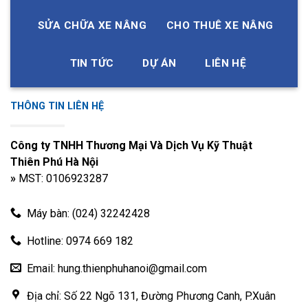
Phụ tùng
STT
Model
Thông số kỹ thuật
SỬA CHỮA XE NÂNG
CHO THUÊ XE NÂNG
xe nâng
Chổi than
1
K15, K21, K25
TIN TỨC
DỰ ÁN
LIÊN HỆ
đề
Chổi than
2
C240
đề
THÔNG TIN LIÊN HỆ
Chổi than
3
4Y, 5K/ 5-7F
đề
Công ty TNHH Thương Mại Và Dịch Vụ Kỹ Thuật
4D92E, 4TNE92,
Thiên Phú Hà Nội
Chổi than
4D94E, 4D94LE,
4
»
MST: 0106923287
đề
4D98E, 4TNV94,
4TNV98
Máy bàn: (024) 32242428
Chổi than
Xinchai 490BPG,
5
đề
485BPG, C490
Hotline: 0974 669 182
Chổi than
6
TD27
7*15.3*19
đề
Email: hung.thienphuhanoi@gmail.com
Chổi than
6,9*11,9*17,8(Tối thiểu
7
S4S
Địa chỉ: Số 22 Ngõ 131, Đường Phương Canh, P.Xuân
đề
16,8)