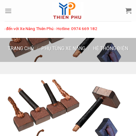
Skip
to
content
ến với Xe Nâng Thiên Phú - Hotline: 0974 669 182
TRANG CHỦ
/
PHỤ TÙNG XE NÂNG
/
HỆ THỐNG ĐIỆN