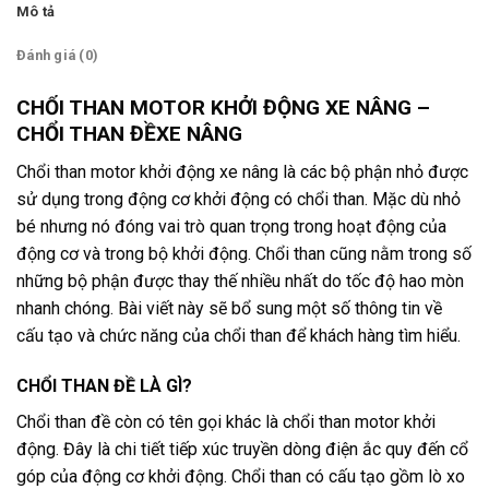
Mô tả
Đánh giá (0)
CHỔI THAN MOTOR KHỞI ĐỘNG XE NÂNG –
CHỔI THAN ĐỀXE NÂNG
Chổi than motor khởi động xe nâng là các bộ phận nhỏ được
sử dụng trong động cơ khởi động có chổi than. Mặc dù nhỏ
bé nhưng nó đóng vai trò quan trọng trong hoạt động của
động cơ và trong bộ khởi động. Chổi than cũng nằm trong số
những bộ phận được thay thế nhiều nhất do tốc độ hao mòn
nhanh chóng. Bài viết này sẽ bổ sung một số thông tin về
cấu tạo và chức năng của chổi than để khách hàng tìm hiểu.
CHỔI THAN ĐỀ LÀ GÌ?
Chổi than đề còn có tên gọi khác là chổi than motor khởi
động. Đây là chi tiết tiếp xúc truyền dòng điện ắc quy đến cổ
góp của động cơ khởi động. Chổi than có cấu tạo gồm lò xo