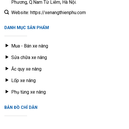
Phương, Q.Nam Từ Liêm, Hà Nội.
Chổi than
8
6BG1
đề
Website: https://xenangthienphu.com
Khi có những hư hỏng, người dùng nên thay mới nhanh
DANH MỤC SẢN PHẨM
chóng. Để việc thay thế được diển ra nhanh chóng, không
phải lặp đi lặp lại nhiều lần thì người dùng nên tìm những địa
Mua - Bán xe nâng
chỉ bán chổi than đề uy tín. Công ty Thiên Phú có thể đáp
ứng những yêu cầu của khách hàng về số lượng và chất
Sửa chữa xe nâng
lượng chổi than.
Ắc quy xe nâng
Thiên Phú chuyên cung cấp
phụ tùng xe nâng
nhập khẩu từ
Lốp xe nâng
Bỉ Châu Âu,
Dịch vụ sửa chữa xe nâng
tại TPHN giá tốt
nhất với đội ngũ nhân viên được đào tạo kỹ thuật bài bảng,
Phụ tùng xe nâng
với kinh nghiệm trên 10 năm trong nghề đảm bảo cung cấp
sản phẩm, dịch vụ tốt nhất đến với khách hàng.
BẢN ĐỒ CHỈ DẪN
Hãy gọi ngay Hotline để được kỹ thuật tư vấn kỹ giúp chọn
đúng sản phẩm cho xe của mình vận hành bền bỉ hơn.