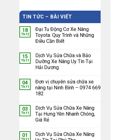
TIN TỨC – BÀI VIẾT
Đại Tu Động Cơ Xe Nâng
18
Th12
Toyota: Quy Trình và Những
Điều Cần Biết
Dịch Vụ Sửa Chữa và Bảo
15
Th11
Dưỡng Xe Nâng Uy Tín Tại
Hải Dương
Đơn vị chuyên sửa chữa xe
04
Th11
nâng tại Ninh Bình – 0974 669
182
Dịch Vụ Sửa Chữa Xe Nâng
03
Th11
Tại Hưng Yên Nhanh Chóng,
Giá Rẻ
Dịch Vụ Sửa Chữa Xe Nâng
01
Th11