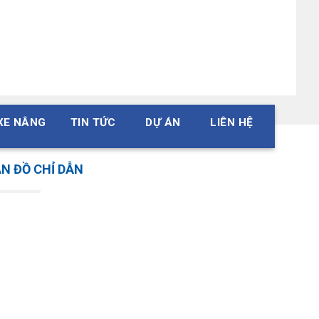
XE NÂNG
TIN TỨC
DỰ ÁN
LIÊN HỆ
N ĐỒ CHỈ DẪN