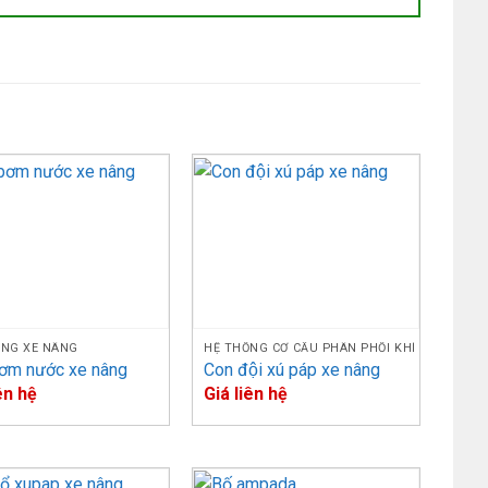
ÙNG XE NÂNG
HỆ THỐNG CƠ CẤU PHÂN PHỐI KHÍ
ơm nước xe nâng
Con đội xú páp xe nâng
ên hệ
Giá liên hệ