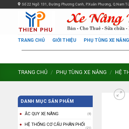
Skip
Số 22 Ngõ 131, Đường Phương Canh, P.Xuân Phương, Q.Nam Từ
to
content
TRANG CHỦ
GIỚI THIỆU
PHỤ TÙNG XE NÂN
TRANG CHỦ
/
PHỤ TÙNG XE NÂNG
/
HỆ T
DANH MỤC SẢN PHẨM
ẮC QUY XE NÂNG
(8)
HỆ THỐNG CƠ CẤU PHÂN PHỐI
(21)