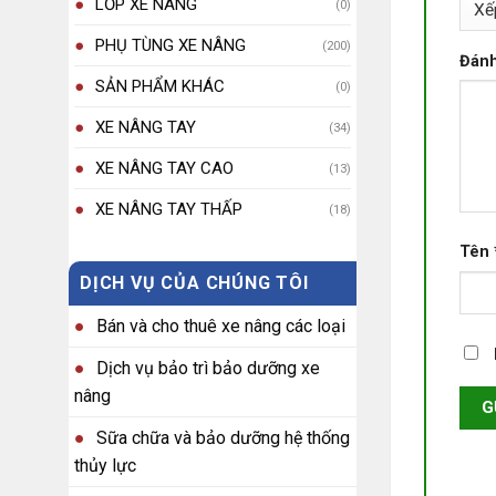
LỐP XE NÂNG
(0)
PHỤ TÙNG XE NÂNG
(200)
Đánh
SẢN PHẨM KHÁC
(0)
XE NÂNG TAY
(34)
XE NÂNG TAY CAO
(13)
XE NÂNG TAY THẤP
(18)
Tên
DỊCH VỤ CỦA CHÚNG TÔI
Bán và cho thuê xe nâng các loại
Dịch vụ bảo trì bảo dưỡng xe
nâng
Sữa chữa và bảo dưỡng hệ thống
thủy lực