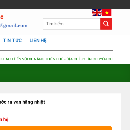
Tìm
kiếm:
TIN TỨC
LIÊN HỆ
N VỚI XE NÂNG THIÊN PHÚ - ĐỊA CHỈ UY TÍN CHUYÊN CUNG CẤP DỊCH VỤ SỬ
ớc ra van hằng nhiệt
ên hệ