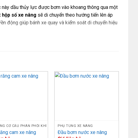
úc này dầu thủy lực được bơm vào khoang thông qua một
t hộp số xe nâng
sẽ di chuyển theo hướng tiến lên áp
uyền động giúp bánh xe quay và kiểm soát di chuyển hiệu
và ngắt truyền động trên xe nâng.
Thông số kỹ thuật
0-
/-20,
138*125*80*3.2*4 góc
, FG35-50A-7/
NG CƠ CẤU PHÂN PHỐI KHÍ
PHỤ TÙNG XE NÂNG
răng cam xe nâng
Đầu bơm nước xe nâng