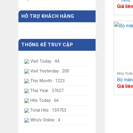
Giá liê
Đĩ
2
h
HỖ TRỢ KHÁCH HÀNG
Đĩ
3
h
THỐNG KÊ TRUY CẬP
Visit Today : 44
Visit Yesterday : 200
PHỤ TÙN
Đĩ
4
Bộ màng
h
This Month : 1223
Giá liê
This Year : 37627
Hits Today : 66
Total Hits : 159753
Đĩ
5
Who's Online : 4
h