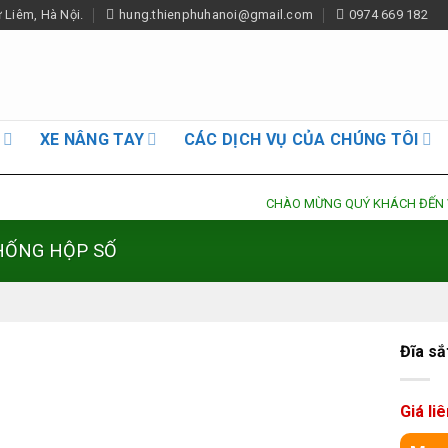
Liêm, Hà Nội.
hung.thienphuhanoi@gmail.com
0974 669 182
G
XE NÂNG TAY
CÁC DỊCH VỤ CỦA CHÚNG TÔI
CHÀO MỪNG QUÝ KHÁCH ĐẾN VỚI XE NÂN
HỐNG HỘP SỐ
Đĩa sắ
Giá li