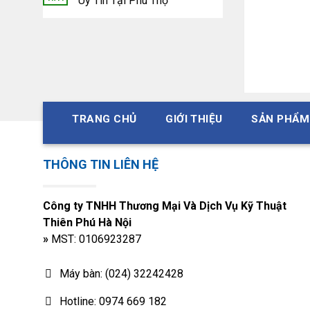
Uy Tín Tại Phú Thọ
Đĩ
11
h
Đĩ
TRANG CHỦ
GIỚI THIỆU
SẢN PHẨM
12
h
THÔNG TIN LIÊN HỆ
Đĩ
13
h
Công ty TNHH Thương Mại Và Dịch Vụ Kỹ Thuật
Thiên Phú Hà Nội
»
MST: 0106923287
Đĩ
14
h
Máy bàn: (024) 32242428
Hotline: 0974 669 182