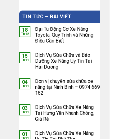
Đĩ
6
TIN TỨC – BÀI VIẾT
h
Đại Tu Động Cơ Xe Nâng
18
Th12
Toyota: Quy Trình và Những
Điều Cần Biết
Đĩ
7
h
Dịch Vụ Sửa Chữa và Bảo
15
Th11
Dưỡng Xe Nâng Uy Tín Tại
Hải Dương
Đĩ
8
h
Đơn vị chuyên sửa chữa xe
04
Th11
nâng tại Ninh Bình – 0974 669
182
Đĩ
9
h
Dịch Vụ Sửa Chữa Xe Nâng
03
Th11
Tại Hưng Yên Nhanh Chóng,
Giá Rẻ
Đĩ
Dịch Vụ Sửa Chữa Xe Nâng
10
01
h
Th11