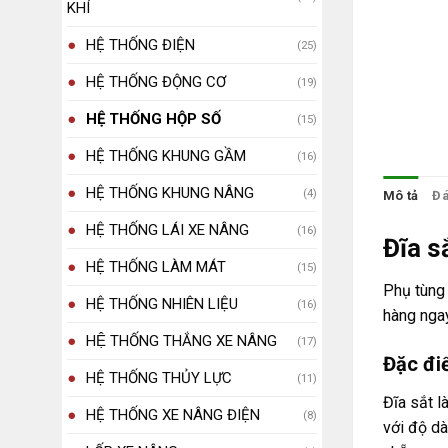
KHÍ
HỆ THỐNG ĐIỆN
(25)
HỆ THỐNG ĐỘNG CƠ
(19)
HỆ THỐNG HỘP SỐ
(15)
HỆ THỐNG KHUNG GẦM
(16)
HỆ THỐNG KHUNG NÂNG
(4)
Mô tả
Đá
HỆ THỐNG LÁI XE NÂNG
(16)
Đĩa s
HỆ THỐNG LÀM MÁT
(15)
Phụ tùng
HỆ THỐNG NHIÊN LIỆU
(16)
hàng ngay
HỆ THỐNG THẮNG XE NÂNG
(17)
Đặc đi
HỆ THỐNG THỦY LỰC
(11)
Đĩa sắt l
HỆ THỐNG XE NÂNG ĐIỆN
(8)
với độ dà