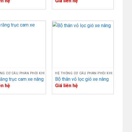
ên hệ
Giá liên hệ
FD50-70/ -7/-8/-10,
168*100*2*8 góc
139*99*2.3*54 răng
5-65XM, F006
 (H165-280XL),
NG CƠ CẤU PHÂN PHỐI KHÍ
HỆ THỐNG CƠ CẤU PHÂN PHỐI KHÍ
139*99*3.0*54 răng
răng trục cam xe nâng
Bộ thân vỏ lọc gió xe nâng
(S70-120XL,
ên hệ
Giá liên hệ
24 (S135-S155XL2
139*99*1.8*54 răng