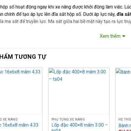
 hộp số hoạt động ngay khi xe nâng được khởi động làm việc. L
 chính để tạo áp lực lên đĩa sắt hộp số. Dưới áp lực này,
đĩa sắ
ĩa ma sát để truyền lực. Ma sát giữa hai bề mặt này tạo ra lực tr
Xem thêm
gắt kết nối thì lực ép giữa 2 bề mặt sẽ giảm đi, làm giảm ma sát 
el đĩa sắt hộp số xe nâng uy tín
PHẨM TƯƠNG TỰ
ên
Hiệu
Model
FD20-30-11/-12/-14/-15/-16/-17, FG20-3
11/-12/-14/-15/-16/-17, FD10-18-16/ -17
a sắt
Komatsu
ộp số
FG10-18-16/ -17/-20, FD35-50A-7/-8/-10
-8/-10
G XE NÂNG
PHỤ TÙNG XE NÂNG
HỆ THỐ
c 16x6x8 mâm 4.33
Lốp đặc 400×8 mâm 3.00 –
Bánh 
ts04