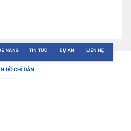
184*92*2.5*42 răng
XE NÂNG
TIN TỨC
DỰ ÁN
LIÊN HỆ
139*88*2.3*54 răng
N ĐỒ CHỈ DẪN
189*92*2.75*30 răng
165.5*100*2.0*18 răng