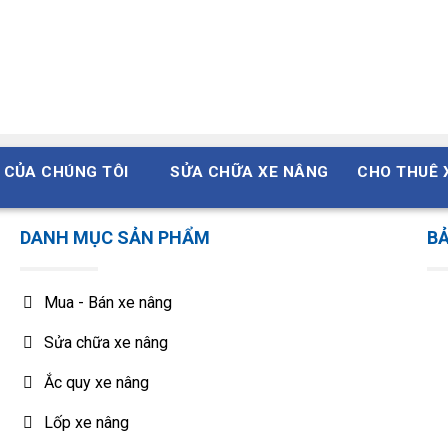
a sắt
Mitsubishi
FD100
ộp số
a sắt
 CỦA CHÚNG TÔI
SỬA CHỮA XE NÂNG
CHO THUÊ 
Hyster
H500-100DX
ộp số
DANH MỤC SẢN PHẨM
BẢ
a sắt
Dalian
CPCD50-100
ộp số
Mua - Bán xe nâng
Sửa chữa xe nâng
a sắt
Toyota
5-6FD33-A50, 5-6FG33-A50
ộp số
Ắc quy xe nâng
Lốp xe nâng