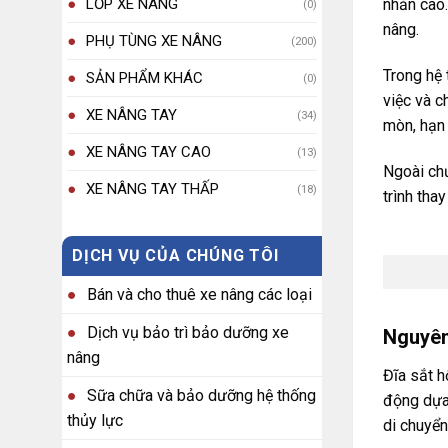
LỐP XE NÂNG
nhẵn cao.
(0)
nâng.
PHỤ TÙNG XE NÂNG
(200)
Trong hệ 
SẢN PHẨM KHÁC
(0)
việc và c
XE NÂNG TAY
(34)
mòn, hạn 
XE NÂNG TAY CAO
(13)
Ngoài chứ
XE NÂNG TAY THẤP
(18)
trình tha
DỊCH VỤ CỦA CHÚNG TÔI
Bán và cho thuê xe nâng các loại
Dịch vụ bảo trì bảo dưỡng xe
Nguyên
nâng
Đĩa sắt h
Sữa chữa và bảo dưỡng hệ thống
động dựa 
thủy lực
di chuyển