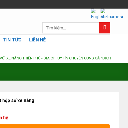
Tìm
kiếm:
TIN TỨC
LIÊN HỆ
G THIÊN PHÚ - ĐỊA CHỈ UY TÍN CHUYÊN CUNG CẤP DỊCH VỤ SỬA CHỮA - BẢ
t hộp số xe nâng
ên hệ