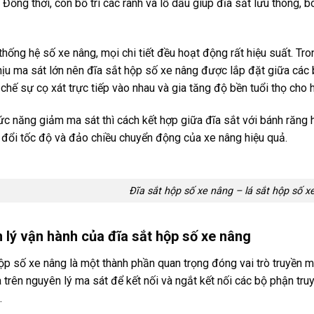
 Đồng thời, còn bố trí các rãnh và lỗ dầu giúp đĩa sắt lưu thông, 
thống hệ số xe nâng, mọi chi tiết đều hoạt động rất hiệu suất. Tr
hịu ma sát lớn nên đĩa sắt hộp số xe nâng được lắp đặt giữa các 
chế sự cọ xát trực tiếp vào nhau và gia tăng độ bền tuổi thọ cho 
c năng giảm ma sát thì cách kết hợp giữa đĩa sắt với bánh răng 
y đổi tốc độ và đảo chiều chuyển động của xe nâng hiệu quả.
Đĩa sắt hộp số xe nâng – lá sắt hộp số x
 lý vận hành của đĩa sắt hộp số xe nâng
ộp số xe nâng là một thành phần quan trọng đóng vai trò truyền
trên nguyên lý ma sát để kết nối và ngắt kết nối các bộ phận tr
.