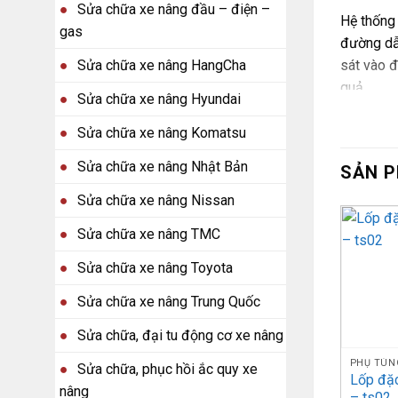
Sửa chữa xe nâng đầu – điện –
Hệ thống
gas
đường dẫn
Sửa chữa xe nâng HangCha
sát vào đ
quả.
Sửa chữa xe nâng Hyundai
Khi cần n
Sửa chữa xe nâng Komatsu
Sửa chữa xe nâng Nhật Bản
Các mod
SẢN 
Sửa chữa xe nâng Nissan
Stt
T
Sửa chữa xe nâng TMC
Sửa chữa xe nâng Toyota
Sửa chữa xe nâng Trung Quốc
Đĩ
1
h
Sửa chữa, đại tu động cơ xe nâng
PHỤ TÙN
Sửa chữa, phục hồi ắc quy xe
Lốp đặ
nâng
– ts02