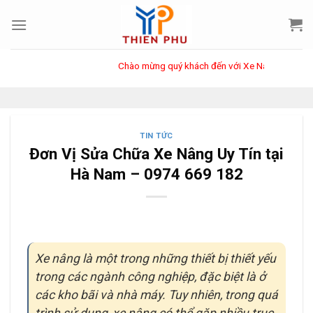
Skip
to
content
Chào mừng quý khách đến với Xe Nâng Thiên Phú - Hotline
TIN TỨC
Đơn Vị Sửa Chữa Xe Nâng Uy Tín tại
Hà Nam – 0974 669 182
Xe nâng là một trong những thiết bị thiết yếu
trong các ngành công nghiệp, đặc biệt là ở
các kho bãi và nhà máy. Tuy nhiên, trong quá
trình sử dụng, xe nâng có thể gặp nhiều trục