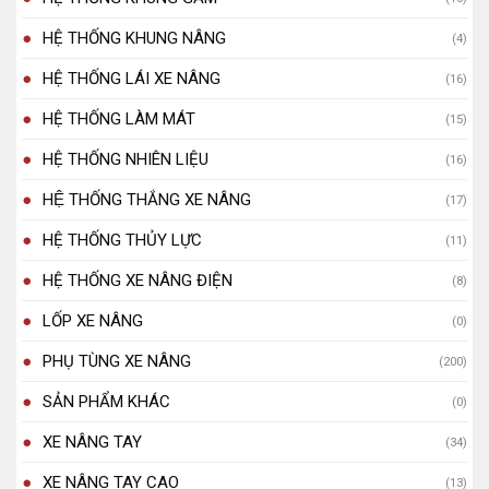
HỆ THỐNG KHUNG NÂNG
(4)
HỆ THỐNG LÁI XE NÂNG
(16)
HỆ THỐNG LÀM MÁT
(15)
HỆ THỐNG NHIÊN LIỆU
(16)
HỆ THỐNG THẮNG XE NÂNG
(17)
HỆ THỐNG THỦY LỰC
(11)
HỆ THỐNG XE NÂNG ĐIỆN
(8)
LỐP XE NÂNG
(0)
PHỤ TÙNG XE NÂNG
(200)
SẢN PHẨM KHÁC
(0)
XE NÂNG TAY
(34)
XE NÂNG TAY CAO
(13)