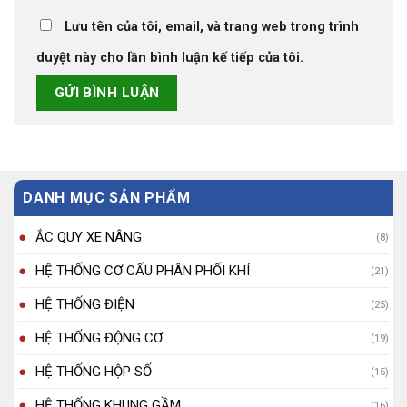
Lưu tên của tôi, email, và trang web trong trình
duyệt này cho lần bình luận kế tiếp của tôi.
DANH MỤC SẢN PHẨM
ẮC QUY XE NÂNG
(8)
HỆ THỐNG CƠ CẤU PHÂN PHỐI KHÍ
(21)
HỆ THỐNG ĐIỆN
(25)
HỆ THỐNG ĐỘNG CƠ
(19)
HỆ THỐNG HỘP SỐ
(15)
HỆ THỐNG KHUNG GẦM
(16)