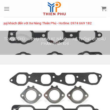
Skip
to
content
khách đến với Xe Nâng Thiên Phú - Hotline: 0974 669 182
TRANG CHỦ
/
PHỤ TÙNG XE NÂNG
/
HỆ THỐNG CƠ CẤU
PHÂN PHỐI KHÍ