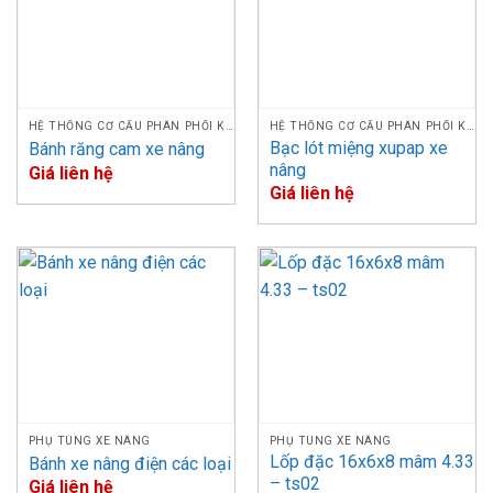
Phụ
Thông
tùng
STT
Model
số kỹ
xe
thuật
nâng
Gối
HỆ THỐNG CƠ CẤU PHÂN PHỐI KHÍ
HỆ THỐNG CƠ CẤU PHÂN PHỐI KHÍ
đỡ
490BPG, A490BPG, C490BPG, 495BPG,
Bạc lót miệng xupap xe
Bánh răng cam xe nâng
1
trục
A495BPG, 498BPG, A498BPG, 4D27G31,
nâng
Giá liên hệ
giàn
4D30G31, 4D32G31, 4D35ZG31
Giá liên hệ
cò
Gối
đỡ
2
trục
Toy. 1DZ
giàn
cò
Gối
đỡ
3
trục
Isuzu 4JG2, 4JG1
giàn
cò
PHỤ TÙNG XE NÂNG
PHỤ TÙNG XE NÂNG
Lốp đặc 16x6x8 mâm 4.33
Bánh xe nâng điện các loại
Gối
đỡ
– ts02
Giá liên hệ
Isuzu C240PKJ, C240PKG, C240PKE,