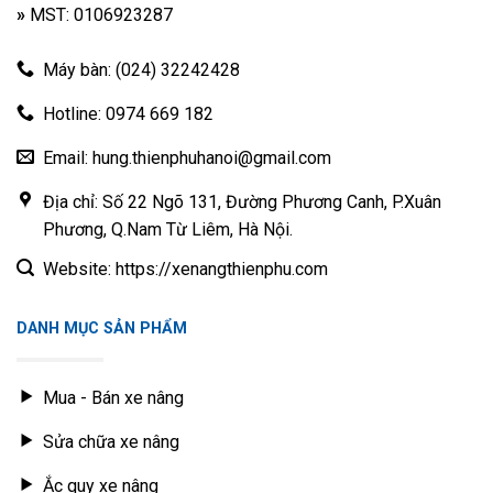
thông qua các chính sách bảo hành tất cả các sản phẩm
»
MST: 0106923287
theo tiêu chuẩn của hãng và cơ hội hoàn trả sản phẩm khi
xảy ra lỗi từ nhân viên hoặc nhà sản xuất một các nhanh
Máy bàn: (024) 32242428
nhất.
Hotline: 0974 669 182
Thiên Phú luôn phục vụ khách hàng tốt nhất với đội ngủ
Email: hung.thienphuhanoi@gmail.com
chuyên viên tư vấn lành nghề có thể hỗ trợ trực tuyến với
khách thông qua Hotline để tư vấn và báo giá sản phẩm.
Địa chỉ: Số 22 Ngõ 131, Đường Phương Canh, P.Xuân
Phương, Q.Nam Từ Liêm, Hà Nội.
Website: https://xenangthienphu.com
DANH MỤC SẢN PHẨM
Mua - Bán xe nâng
Sửa chữa xe nâng
Ắc quy xe nâng