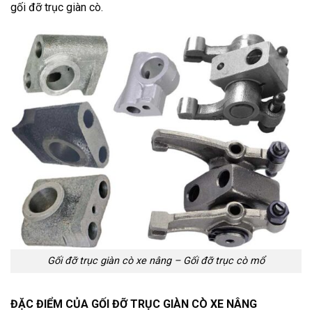
gối đỡ trục giàn cò.
Gối đỡ trục giàn cò xe nâng – Gối đỡ trục cò mổ
ĐẶC ĐIỂM CỦA GỐI ĐỠ TRỤC GIÀN CÒ XE NÂNG