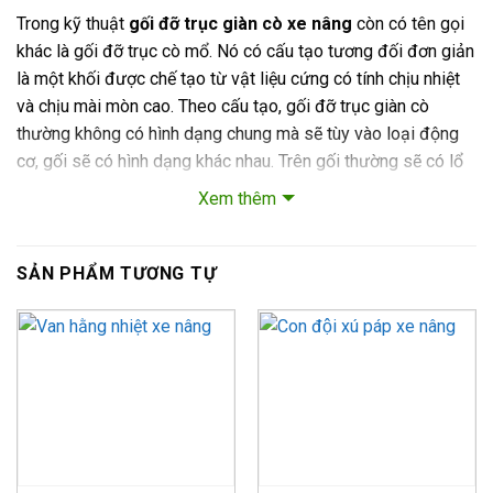
Trong kỹ thuật
gối đỡ trục giàn cò xe nâng
còn có tên gọi
khác là gối đỡ trục cò mổ. Nó có cấu tạo tương đối đơn giản
là một khối được chế tạo từ vật liệu cứng có tính chịu nhiệt
và chịu mài mòn cao. Theo cấu tạo, gối đỡ trục giàn cò
thường không có hình dạng chung mà sẽ tùy vào loại động
cơ, gối sẽ có hình dạng khác nhau. Trên gối thường sẽ có lổ
để bắt các bulon vào trong để cố định các cò mổ vào nắp
Xem thêm
máy.
+ Đầu tiên, nó sẽ được kết nối với nắp máy xe bằng 2 bulon
SẢN PHẨM TƯƠNG TỰ
và kết nối với cò mổ bằng bulong còn lại.
Mặc dù chỉ thực hiện nhiệm vụ đơn giản nhưng khi thiếu nó
thì từ vị trí những cò mổ sẽ bị tháo rời không có sự liên kết
với nhau để thực hiện các nhiệm vụ trong động cơ.
HẬU QUẢ KHI GỐI ĐỠ TRỤC GIÀN CÒ XE NÂNG
XẢY RA HƯ HỎNG
Do vị trí bắt bulon để nối cò mổ cố định trong thời gian dài.