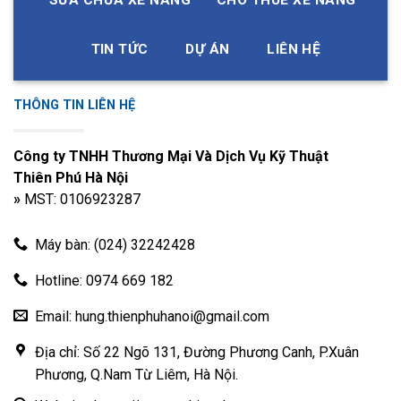
SỬA CHỮA XE NÂNG
CHO THUÊ XE NÂNG
cao.
TIN TỨC
DỰ ÁN
LIÊN HỆ
Phụ tùng hộp số xe nâng phù hợp với từng model của xe
PHỤ TÙNG
THÔNG SỐ KỸ
STT
MODEL XE
XE NÂNG
THUẬT
THÔNG TIN LIÊN HỆ
TCM FD20- 35VC,
1
HỘP SỐ
HELI H2000, Series
Công ty TNHH Thương Mại Và Dịch Vụ Kỹ Thuật
CPC 20-35
Thiên Phú Hà Nội
Bộ lọc bên ngoài
»
MST: 0106923287
loại mới, bánh răng
trục trục 34 bánh
Máy bàn: (024) 32242428
HELI H2000, G
răng, sang số điện-
2
HỘP SỐ
Series CPCD20-35
thủy lực với bộ
chuyển đổi mô-
Hotline: 0974 669 182
men xoắn và tấm
uốn
Email: hung.thienphuhanoi@gmail.com
HELI H2000, a Series
3
HỘP SỐ
Địa chỉ: Số 22 Ngõ 131, Đường Phương Canh, P.Xuân
CPCD20-35
Phương, Q.Nam Từ Liêm, Hà Nội.
Hộp số cơ khí, bánh
HELI H2000, Series
4
HỘP SỐ
răng bán trục 34