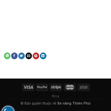
10
HỘP SỐ
HC CPCD50-100
Đảo chiều điện-
thủy lực, đầu nối
11
HỘP SỐ
HC CPCD20-25
chung, vi sai nâng
cao
12
HỘP SỐ
YQXD30-3
13
HỘP SỐ
CPCD50
14
HỘP SỐ
HC CPCD20-25
15
HỘP SỐ
HC CPCD20-25
Phần thay thế
Blog
© Bản quyền thuộc về
Xe nâng Thiên Phú