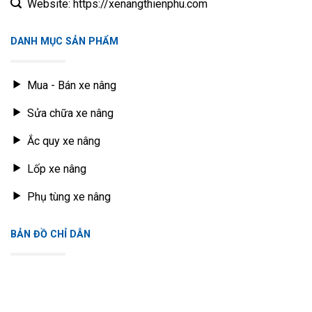
Website: https://xenangthienphu.com
CPC 20-35
răng
TEU FD20-35, HC,
Đảo chiều điện-
DANH MỤC SẢN PHẨM
5
HỘP SỐ
LiuGong, Longgong
thủy lực, bán trục
CPCD20-35
bánh răng 25 răng
Đảo chiều máy-
Mua - Bán xe nâng
HELI, Baoli CPCD50
thủy lực, kết nối
6
HỘP SỐ
-100
tấm chữ U phanh
Sửa chữa xe nâng
tay
Ắc quy xe nâng
TEU FD20-35 HC,
Đảo chiều điện-
7
HỘP SỐ
LiuGong, CPCD20
thủy lực, bán trục
Lốp xe nâng
-35
bánh răng 25 răng
TEU FD10-18, HC,
Phụ tùng xe nâng
8
HỘP SỐ
Longgong, LiuGong
CPC10-18
BẢN ĐỒ CHỈ DẪN
Đảo chiều máy-
thủy lực, bánh răng
HELI H2000, G
nửa trục 34 răng, vỏ
9
HỘP SỐ
Series CPCD20-35
biến mô cao 217,
lõi lọc mới bên
ngoài