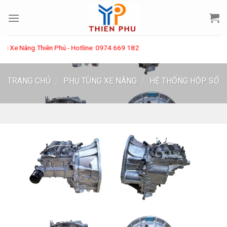
Skip
to
content
Xe Nâng Thiên Phú - Hotline: 0974 669 182
TRANG CHỦ
/
PHỤ TÙNG XE NÂNG
/
HỆ THỐNG HỘP SỐ