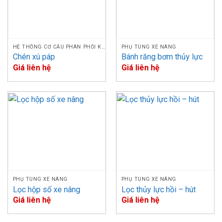
HỆ THỐNG CƠ CẤU PHÂN PHỐI KHÍ
PHỤ TÙNG XE NÂNG
Chén xú páp
Bánh răng bơm thủy lực
Giá liên hệ
Giá liên hệ
Hộp số xe nâng – Hộp số động cơ xe nâng
So sánh ưu nhược điểm của hộp số tự động – hộp số sàn
Hộp số tự động
Hộp số sàn
PHỤ TÙNG XE NÂNG
PHỤ TÙNG XE NÂNG
Lọc hộp số xe nâng
Lọc thủy lực hồi – hút
– Người lái có thể
– Người điều khiển có
Giá liên hệ
Giá liên hệ
dễ dàng thực hiện các
thể chủ động thao tác
thao tác điều khiển mà
thay đổi tốc độ của xe.
không cần phải nhớ