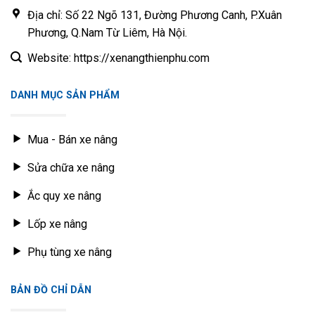
lực
(VM/ VFHM)
ngoài 110*độ
Địa chỉ: Số 22 Ngõ 131, Đường Phương Canh, P.Xuân
dày 23
Phương, Q.Nam Từ Liêm, Hà Nội.
Puly dẫn
10
ống thủy
Toyota
8FD10-25
Website: https://xenangthienphu.com
lực
Puly dẫn
H CPCD20-35, L
DANH MỤC SẢN PHẨM
11
ống thủy
Hangcha
PCD20-30, J
lực
CPD10-35
Mua - Bán xe nâng
R Series
Puly dẫn
CPCD40-50, A
12
ống thủy
Hangcha
Series CPCD20-
Sửa chữa xe nâng
lực
38
Ắc quy xe nâng
Puly dẫn
FD35-50T8,
13
ống thủy
TCM
FD60-80-2/ 3
Lốp xe nâng
lực
(VFHM)
Puly dẫn
Phụ tùng xe nâng
CPCD20-35
14
ống thủy
Hangcha
(VFHM)
lực
BẢN ĐỒ CHỈ DẪN
Puly dẫn
CPCD20-35
15
ống thủy
Hangcha