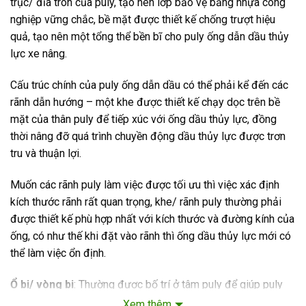
trục/ đĩa tròn của puly, tạo nên lớp bảo vệ bằng nhựa công
nghiệp vững chắc, bề mặt được thiết kế chống trượt hiệu
quả, tạo nên một tổng thể bền bĩ cho puly ống dẫn dầu thủy
lực xe nâng.
Cấu trúc chính của puly ống dẫn dầu có thể phải kể đến các
rãnh dẫn hướng – một khe được thiết kế chạy dọc trên bề
mặt của thân puly để tiếp xúc với ống dầu thủy lực, đồng
thời nâng đỡ quá trình chuyền động dầu thủy lực được trơn
tru và thuận lợi.
Muốn các rãnh puly làm việc được tối ưu thì việc xác định
kích thước rãnh rất quan trọng, khe/ rãnh puly thường phải
được thiết kế phù hợp nhất với kích thước và đường kính của
ống, có như thế khi đặt vào rãnh thì ống dầu thủy lực mới có
thể làm việc ổn định.
Ổ bi/ vòng bi
: Thường được bố trí ở tâm puly để giúp puly
xoay tròn mượt mà mỗi khi chuyển động, giới hạn tối thiểu
Xem thêm