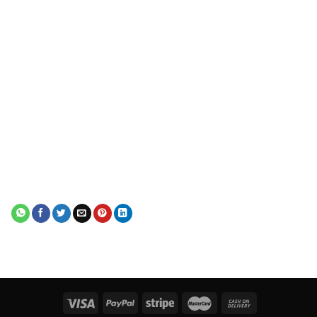
(VFHM)
lực
Puly dẫn
16
ống thủy
Hangcha
CPCD10-18 (VM)
lực
Puly dẫn
FD30-35NT
17
ống thủy
Mitsubishi
(VFHM)
lực
Puly dẫn
18
ống thủy
Nichiyu
FBRF16
lực
Puly dẫn
19
ống thủy
Hangcha
lực
Puly dẫn
CPCD30
20
ống thủy
Heli
(VFHM450)
lực
Puly dẫn
H2000 Series
21
ống thủy
Heli
CPCD30
lực
(VFHM450)