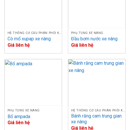
HỆ THỐNG CƠ CẤU PHÂN PHỐI KHÍ
PHỤ TÙNG XE NÂNG
Cò mổ xupap xe nâng
Đầu bơm nước xe nâng
Giá liên hệ
Giá liên hệ
Puly dẫn ống dầu thủy lực xe nâng – Puly dẫn ống dầu thủy lực
xe nâng
Các loại puly dẫn ống thủy lực xe nâng mà Thiên Phú
cung cấp
Sản
Thông số kỹ
Stt
Hiệu
Model
phẩm
thuật
Puly dẫn
FD50-100, HELI
27*191*29,
1
ống thủy
TCM
CPCD50-100
22.5*154
PHỤ TÙNG XE NÂNG
HỆ THỐNG CƠ CẤU PHÂN PHỐI KHÍ
lực
Bánh răng cam trung gian
Bố ampada
xe nâng
Đường kính
Giá liên hệ
ngoài
Giá liên hệ