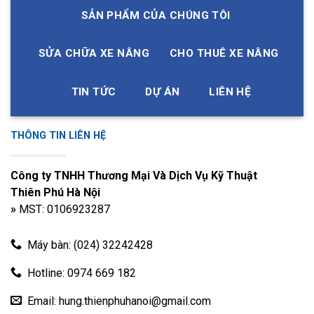
ngoài 26, chiều
SẢN PHẨM CỦA CHÚNG TÔI
rộng rãnh 21
Đường kính
trong 35*10.5/
SỬA CHỮA XE NÂNG
CHO THUÊ XE NÂNG
Puly dẫn
7L Series FD15-
16.5,28*7,
5
ống thủy
Tailift
35
đường kính
lực
ngoài 130*27,
TIN TỨC
DỰ ÁN
LIÊN HỆ
87*20.5
Lỗ 23,5*37,
Puly dẫn
THÔNG TIN LIÊN HỆ
vòng ngoài
6
ống thủy
Hangcha
CPCD85-100
160*53, rãnh
lực
ống 123,5*45
Công ty TNHH Thương Mại Và Dịch Vụ Kỹ Thuật
Puly dẫn
Thiên Phú Hà Nội
7
ống thủy
Daewoo
D30Se
»
MST: 0106923287
lực
Puly dẫn
BYD CPD20-25
Máy bàn: (024) 32242428
8
ống thủy
CHA
lực
Hotline: 0974 669 182
Đường kính
Puly dẫn
6-8F/ 10-30
trong
Email: hung.thienphuhanoi@gmail.com
9
ống thủy
Toyota
(VM) FDZN20-30
20*đường kính