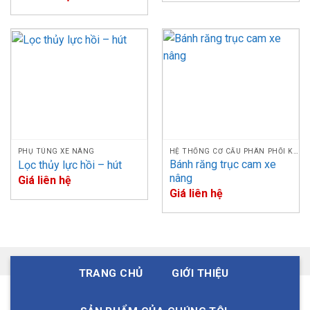
NISSAN, MITSUBISHI,.. Thiên Phú cam kết sản phẩm có
nguồn gốc rõ ràng và giá tốt trên thị trường.
Công ty Thiên Phú chuyên cung cấp phụ tùng xe nâng nhập
khẩu từ Bỉ Châu Âu, Dịch vụ
sửa chữa xe nâng
tại TPHN giá
tốt nhất với đội ngũ nhân viên được đào tạo kỹ thuật bài
bảng, với kinh nghiệm trên 10 năm trong nghề đảm bảo
cung cấp sản phẩm, dịch vụ tốt nhất đến với khách hàng.
PHỤ TÙNG XE NÂNG
HỆ THỐNG CƠ CẤU PHÂN PHỐI KHÍ
Bánh răng trục cam xe
Lọc thủy lực hồi – hút
nâng
Giá liên hệ
Giá liên hệ
TRANG CHỦ
GIỚI THIỆU