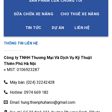
SẢN PHẨM CỦA CHÚNG TÔI
SỬA CHỮA XE NÂNG
CHO THUÊ XE NÂNG
TIN TỨC
DỰ ÁN
LIÊN HỆ
THÔNG TIN LIÊN HỆ
Công ty TNHH Thương Mại Và Dịch Vụ Kỹ Thuật
Thiên Phú Hà Nội
»
MST: 0106923287
Máy bàn: (024) 32242428
Hotline: 0974 669 182
Email: hung.thienphuhanoi@gmail.com